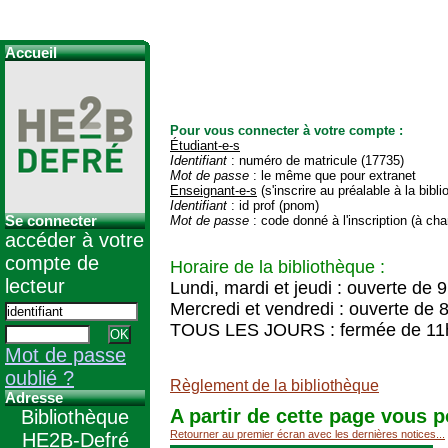
Accueil
Pour vous connecter à votre compte :
Étudiant-e-s
Identifiant
: numéro de matricule (17735)
Mot de passe
: le même que pour extranet
Enseignant-e-s
(s'inscrire au préalable à la bibl
Identifiant
: id prof (pnom)
Se connecter
Mot de passe
: code donné à l'inscription (à cha
accéder à votre
compte de
Horaire de la bibliothèque :
lecteur
Lundi, mardi et jeudi : ouverte de 
Mercredi et vendredi : ouverte de 
TOUS LES JOURS : fermée de 11
Mot de passe
oublié ?
Règlement de la bibliothèque
Adresse
A partir de cette page vous p
Bibliothèque
Retourner au premier écran avec les dernières notices...
HE2B-Defré