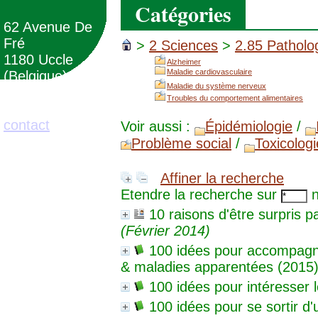
Catégories
62 Avenue De
Fré
>
2 Sciences
>
2.85 Patholo
1180 Uccle
Alzheimer
Maladie cardiovasculaire
(Belgique)
Maladie du système nerveux
Troubles du comportement alimentaires
02/373.71.11
contact
Voir aussi :
Épidémiologie
/
Problème social
/
Toxicologi
Affiner la recherche
Etendre la recherche sur
n
10 raisons d'être surpris pa
(Février 2014)
100 idées pour accompagn
& maladies apparentées (2015
100 idées pour intéresser 
100 idées pour se sortir d'