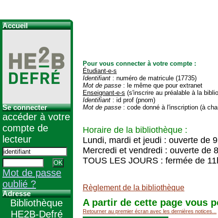
Accueil
Pour vous connecter à votre compte :
Étudiant-e-s
Identifiant
: numéro de matricule (17735)
Mot de passe
: le même que pour extranet
Enseignant-e-s
(s'inscrire au préalable à la bibl
Identifiant
: id prof (pnom)
Se connecter
Mot de passe
: code donné à l'inscription (à cha
accéder à votre
compte de
Horaire de la bibliothèque :
lecteur
Lundi, mardi et jeudi : ouverte de 
Mercredi et vendredi : ouverte de 
TOUS LES JOURS : fermée de 11
Mot de passe
oublié ?
Règlement de la bibliothèque
Adresse
A partir de cette page vous p
Bibliothèque
Retourner au premier écran avec les dernières notices...
HE2B-Defré