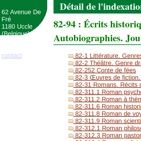
Détail de l'indexati
62 Avenue De
Fré
82-94 : Écrits histor
1180 Uccle
(Belgique)
Autobiographies. Jou
02/373.71.11
contact
82-1 Littérature. Genres
82-2 Théâtre. Genre dr
82-252 Conte de fées
82-3 Œuvres de fiction.
82-31 Romans. Récits d
82-311.1 Roman psycho
82-311.2 Roman à thèm
82-311.6 Roman histor
82-311.8 Roman de vo
82-311.9 Roman scientif
82-312.1 Roman philoso
82-312.3 Roman pastoral