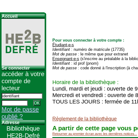
Accueil
Pour vous connecter à votre compte :
Étudiant-e-s
Identifiant
: numéro de matricule (17735)
Mot de passe
: le même que pour extranet
Enseignant-e-s
(s'inscrire au préalable à la bibl
Identifiant
: id prof (pnom)
Se connecter
Mot de passe
: code donné à l'inscription (à cha
accéder à votre
compte de
Horaire de la bibliothèque :
lecteur
Lundi, mardi et jeudi : ouverte de 
Mercredi et vendredi : ouverte de 
TOUS LES JOURS : fermée de 11
Mot de passe
oublié ?
Règlement de la bibliothèque
Adresse
A partir de cette page vous p
Bibliothèque
Retourner au premier écran avec les dernières notices...
HE2B-Defré