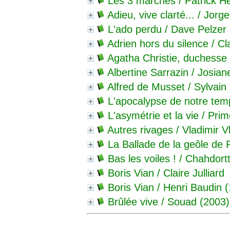
Les 3 marches
/ Patrick H
Adieu, vive clarté...
/ Jorg
L'ado perdu
/ Dave Pelzer 
Adrien hors du silence
/ Cl
Agatha Christie, duchesse 
Albertine Sarrazin
/ Josian
Alfred de Musset
/ Sylvain
L'apocalypse de notre tem
L'asymétrie et la vie
/ Prim
Autres rivages
/ Vladimir V
La Ballade de la geôle de
Bas les voiles !
/ Chahdortt
Boris Vian
/ Claire Julliard
Boris Vian
/ Henri Baudin 
Brûlée vive
/ Souad (2003)