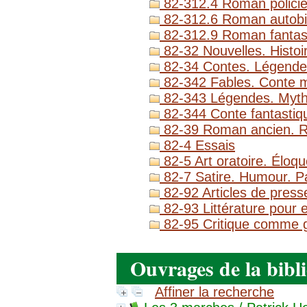
82-312.4 Roman policier
82-312.6 Roman autobi
82-312.9 Roman fantas
82-32 Nouvelles. Histoi
82-34 Contes. Légende
82-342 Fables. Conte m
82-343 Légendes. Myth
82-344 Conte fantastiqu
82-39 Roman ancien. 
82-4 Essais
82-5 Art oratoire. Éloq
82-7 Satire. Humour. P
82-92 Articles de presse
82-93 Littérature pour e
82-95 Critique comme genr
Ouvrages de la bibl
Affiner la recherche