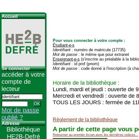
Accueil
Pour vous connecter à votre compte :
Étudiant-e-s
Identifiant
: numéro de matricule (17735)
Mot de passe
: le même que pour extranet
Enseignant-e-s
(s'inscrire au préalable à la bibl
Identifiant
: id prof (pnom)
Se connecter
Mot de passe
: code donné à l'inscription (à cha
accéder à votre
compte de
Horaire de la bibliothèque :
lecteur
Lundi, mardi et jeudi : ouverte de 
Mercredi et vendredi : ouverte de 
TOUS LES JOURS : fermée de 11
Mot de passe
oublié ?
Règlement de la bibliothèque
Adresse
A partir de cette page vous p
Bibliothèque
Retourner au premier écran avec les dernières notices...
HE2B-Defré