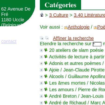
Catégories
62 Avenue De
Fré
>
3 Culture
>
3.40 Littératur
1180 Uccle
(Belgique)
Voir aussi :
Anthologie
/
Poè
02/373.71.11
Affiner la recherche
contact
Etendre la recherche sur
n
20 ateliers de slam poésie
Activités de lecture à partir
Adonis et autres poèmes
/
Ajoie
/ Jean-Claude Pirotte
Alcools
/ Guillaume Apollin
Les âmes mortes
/ Nicola
Les amours
/ Pierre de Ro
André Breton
/ Jean-Louis
André de Richaud
/ Marc A