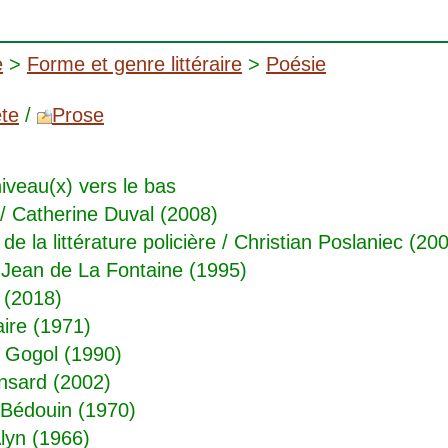
e
>
Forme et genre littéraire
>
Poésie
te
/
Prose
iveau(x) vers le bas
/ Catherine Duval (2008)
 de la littérature policière
/ Christian Poslaniec (20
 Jean de La Fontaine (1995)
 (2018)
aire (1971)
s Gogol (1990)
nsard (2002)
 Bédouin (1970)
lyn (1966)