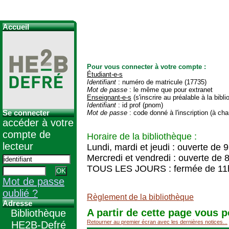
Accueil
Pour vous connecter à votre compte :
Étudiant-e-s
Identifiant
: numéro de matricule (17735)
Mot de passe
: le même que pour extranet
Enseignant-e-s
(s'inscrire au préalable à la bibl
Identifiant
: id prof (pnom)
Se connecter
Mot de passe
: code donné à l'inscription (à cha
accéder à votre
compte de
Horaire de la bibliothèque :
lecteur
Lundi, mardi et jeudi : ouverte de 
Mercredi et vendredi : ouverte de 
TOUS LES JOURS : fermée de 11
Mot de passe
oublié ?
Règlement de la bibliothèque
Adresse
A partir de cette page vous p
Bibliothèque
Retourner au premier écran avec les dernières notices...
HE2B-Defré