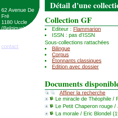
Détail d'une collect
62 Avenue De
Fré
Collection GF
1180 Uccle
(Belgique)
Editeur :
Flammarion
ISSN : pas d'ISSN
02/373.71.11
Sous-collections rattachées
contact
Bilingue
Corpus
Étonnants classiques
Edition avec dossier
Documents disponibles
Affiner la recherche
Le miracle de Théophile
/ 
Le Petit Chaperon rouge
/
La morale
/ Eric Blondel (