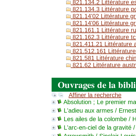
821.134.2 Littérature e
821.134.3 Littérature p
821.14'02 Littérature g
821.14'06 Littérature 
821.161.1 Littérature r
821.162.3 Littérature t
821.411.21 Littérature 
821.512.161 Littérature
821.581 Littérature chi
821.62 Littérature aust
Ouvrages de la bibl
Affiner la recherche
Absolution ; Le premier ma
L'adieu aux armes
/ Ernes
Les ailes de la colombe
/ H
L'arc-en-ciel de la gravité
/