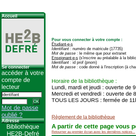
Accueil
Pour vous connecter à votre compte :
Étudiant-e-s
Identifiant
: numéro de matricule (17735)
Mot de passe
: le même que pour extranet
Enseignant-e-s
(s'inscrire au préalable à la bibl
Identifiant
: id prof (pnom)
Se connecter
Mot de passe
: code donné à l'inscription (à cha
accéder à votre
compte de
Horaire de la bibliothèque :
lecteur
Lundi, mardi et jeudi : ouverte de 
Mercredi et vendredi : ouverte de 
TOUS LES JOURS : fermée de 11
Mot de passe
oublié ?
Règlement de la bibliothèque
Adresse
A partir de cette page vous p
Bibliothèque
Retourner au premier écran avec les dernières notices...
HE2B-Defré