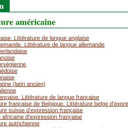
on
ature américaine
aise. Littérature de langue anglaise
llemande. Littérature de langue allemande
éerlandaise
anoise
orvégienne
uédoise
onaise
tine (latin ancien)
alienne
ançaise. Littérature de langue française
re française de Belgique. Littérature belge d'expr
ure suisse d'expression française
 africaine d'expression française
ure autrichienne