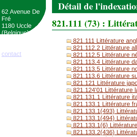
Détail de l'indexati
62 Avenue De
Fré
821.111 (73) : Littér
1180 Uccle
(Belgique)
821.111 Littérature angl
02/373.71.11
821.112.2 Littérature a
contact
821.112.5 Littérature n
821.113.4 Littérature d
821.113.5 Littérature n
821.113.6 Littérature s
821.121 Littérature jap
821.124'01 Littérature la
821.131.1 Littérature it
821.133.1 Littérature fr
821.133.1(493) Littératu
821.133.1(494) Littérat
821.133.1(6) Littérature
821.133.2(436) Littérat