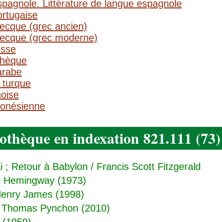
spagnole. Littérature de langue espagnole
ortugaise
recque (grec ancien)
grecque (grec moderne)
usse
chèque
arabe
 turque
noise
ronésienne
iothèque en indexation 821.111 (73)
i ; Retour à Babylon
/ Francis Scott Fitzgerald
t Hemingway (1973)
enry James (1998)
 Thomas Pynchon (2010)