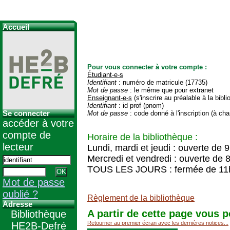
Accueil
Pour vous connecter à votre compte :
Étudiant-e-s
Identifiant
: numéro de matricule (17735)
Mot de passe
: le même que pour extranet
Enseignant-e-s
(s'inscrire au préalable à la bibl
Identifiant
: id prof (pnom)
Se connecter
Mot de passe
: code donné à l'inscription (à cha
accéder à votre
compte de
Horaire de la bibliothèque :
lecteur
Lundi, mardi et jeudi : ouverte de 
Mercredi et vendredi : ouverte de 
TOUS LES JOURS : fermée de 11
Mot de passe
oublié ?
Règlement de la bibliothèque
Adresse
A partir de cette page vous p
Bibliothèque
Retourner au premier écran avec les dernières notices...
HE2B-Defré