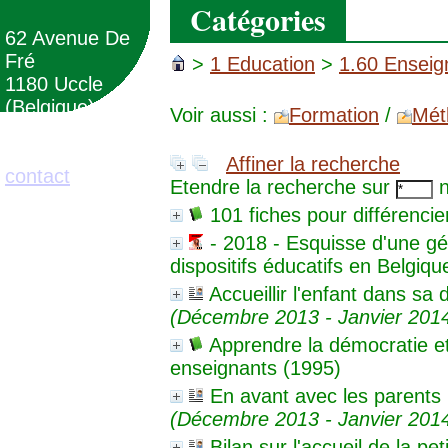
Catégories
62 Avenue De
Fré
>
1 Education
>
1.60 Enseig
1180 Uccle
(Belgique)
Voir aussi :
Formation
/
Mét
02/373.71.11
Affiner la recherche
contact
Etendre la recherche sur
n
101 fiches pour différencie
- 2018 - Esquisse d'une g
dispositifs éducatifs en Belgiq
Accueillir l'enfant dans sa 
(Décembre 2013 - Janvier 201
Apprendre la démocratie et 
enseignants (1995)
En avant avec les parents !
(Décembre 2013 - Janvier 201
Bilan sur l'accueil de la pe