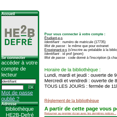
Accueil
Pour vous connecter à votre compte :
Étudiant-e-s
Identifiant
: numéro de matricule (17735)
Mot de passe
: le même que pour extranet
Enseignant-e-s
(s'inscrire au préalable à la bibl
Identifiant
: id prof (pnom)
Se connecter
Mot de passe
: code donné à l'inscription (à cha
accéder à votre
compte de
Horaire de la bibliothèque :
lecteur
Lundi, mardi et jeudi : ouverte de 
Mercredi et vendredi : ouverte de 
TOUS LES JOURS : fermée de 11
Mot de passe
oublié ?
Règlement de la bibliothèque
Adresse
A partir de cette page vous p
Bibliothèque
Retourner au premier écran avec les dernières notices...
HE2B-Defré