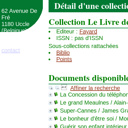
Détail d'une collect
62 Avenue De
Fré
Collection Le Livre d
1180 Uccle
(Belgique)
Editeur :
Fayard
ISSN : pas d'ISSN
02/373.71.11
Sous-collections rattachées
contact
Biblio
Points
Documents disponibles
Affiner la recherche
La Concession du télépho
Le grand Meaulnes
/ Alain
Super-Cannes
/ James Gra
Le bonheur d'être soi
/ Mou
Guérir son enfant intérieur