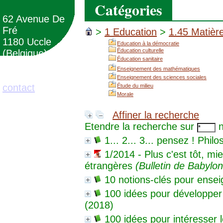
Catégories
62 Avenue De
Fré
>
1 Education
>
1.45 Matièr
1180 Uccle
Education à la démocratie
Éducation culturelle
(Belgique)
Éducation sanitaire
Enseignement des mathématiques
02/373.71.11
Enseignement des sciences sociales
contact
Étude du milieu
Morale
Affiner la recherche
Etendre la recherche sur
n
1... 2... 3... pensez ! Phil
1/2014 - Plus c'est tôt, m
étrangères
(Bulletin de Babylon
10 notions-clés pour ensei
100 idées pour développer 
(2018)
100 idées pour intéresser 