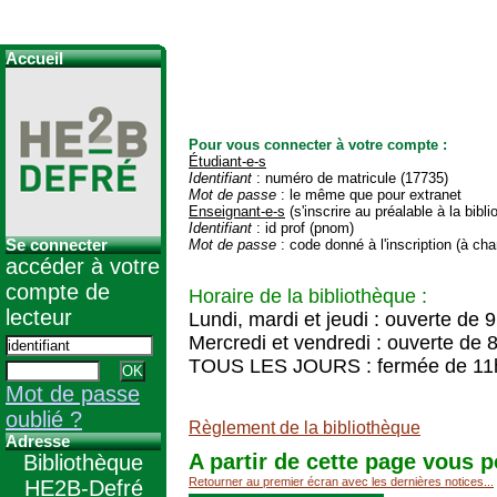
Accueil
Pour vous connecter à votre compte :
Étudiant-e-s
Identifiant
: numéro de matricule (17735)
Mot de passe
: le même que pour extranet
Enseignant-e-s
(s'inscrire au préalable à la bibl
Identifiant
: id prof (pnom)
Se connecter
Mot de passe
: code donné à l'inscription (à cha
accéder à votre
compte de
Horaire de la bibliothèque :
lecteur
Lundi, mardi et jeudi : ouverte de 
Mercredi et vendredi : ouverte de 
TOUS LES JOURS : fermée de 11
Mot de passe
oublié ?
Règlement de la bibliothèque
Adresse
A partir de cette page vous p
Bibliothèque
Retourner au premier écran avec les dernières notices...
HE2B-Defré